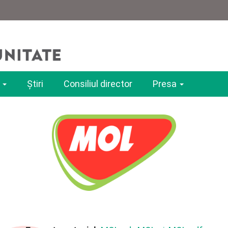
e
Ştiri
Consiliul director
Presa