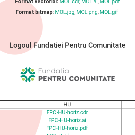
Format vectorial:
MOL.cdr
,
MOL.ai
,
MOL.pdf
Format bitmap:
MOL.jpg
,
MOL.png
,
MOL.gif
Logoul Fundatiei Pentru Comunitate
HU
FPC-HU-horiz.cdr
FPC-HU-horiz.ai
FPC-HU-horiz.pdf