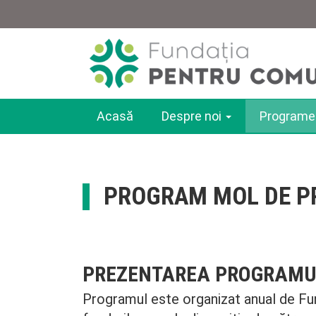
Sari
la
conținutul
principal
Acasă
Despre noi
Program
Main
navigation
PROGRAM MOL DE P
PREZENTAREA PROGRAMU
Programul este organizat anual de Fu