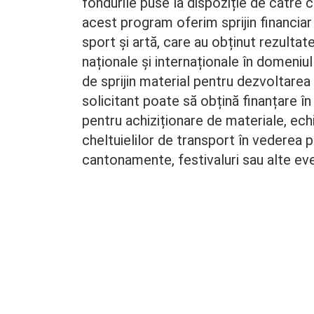
fondurile puse la dispoziție de cătr
acest program oferim sprijin financiar c
sport și artă, care au obținut rezultat
naționale și internaționale în domeniul
de sprijin material pentru dezvoltarea 
solicitant poate să obțină finanțare î
pentru achiziționare de materiale, ec
cheltuielilor de transport în vederea pa
cantonamente, festivaluri sau alte ev