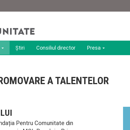
e
Ştiri
Consiliul director
Presa
ROMOVARE A TALENTELOR
LUI
ndația Pentru Comunitate din