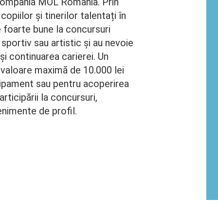
e compania MOL România. Prin
opiilor și tinerilor talentați în
e foarte bune la concursuri
 sportiv sau artistic și au nevoie
și continuarea carierei. Un
n valoare maximă de 10.000 lei
hipament sau pentru acoperirea
rticipării la concursuri,
enimente de profil.