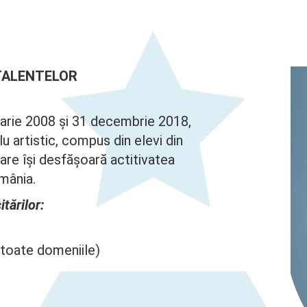
TALENTELOR
nuarie 2008 și 31 decembrie 2018,
 artistic, compus din elevi din
are își desfășoară actitivatea
omânia.
tărilor:
(toate domeniile)